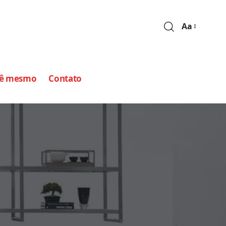
Aa
cê mesmo
Contato