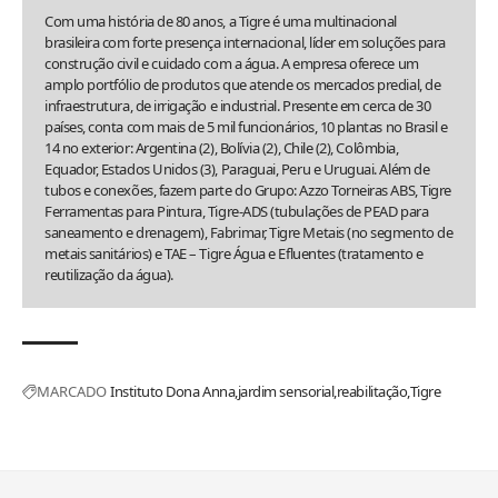
Com uma história de 80 anos, a Tigre é uma multinacional
brasileira com forte presença internacional, líder em soluções para
construção civil e cuidado com a água. A empresa oferece um
amplo portfólio de produtos que atende os mercados predial, de
infraestrutura, de irrigação e industrial. Presente em cerca de 30
países, conta com mais de 5 mil funcionários, 10 plantas no Brasil e
14 no exterior: Argentina (2), Bolívia (2), Chile (2), Colômbia,
Equador, Estados Unidos (3), Paraguai, Peru e Uruguai. Além de
tubos e conexões, fazem parte do Grupo: Azzo Torneiras ABS, Tigre
Ferramentas para Pintura, Tigre-ADS (tubulações de PEAD para
saneamento e drenagem), Fabrimar, Tigre Metais (no segmento de
metais sanitários) e TAE – Tigre Água e Efluentes (tratamento e
reutilização da água).
MARCADO
Instituto Dona Anna
jardim sensorial
reabilitação
Tigre