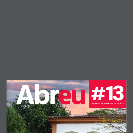
INSCREVA-SE
Receba as principais notícias e novidades sobre arquitetura,
design, decoração e paisagismo.
ENVIAR
Cidade Matarazzo
Arquitetura
CASACOR
Decoração
Design
13
EXPOSIÇÃO DE SANDRA ANSELMI
Arquitetura
CASACOR
Decoração
Design
Sentar, permanecer, contemplar: o novo luxo