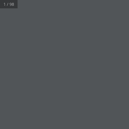
1 / 98
Aa
ABREU #13
REVISTA ABREU #13
0 min de leitura
Rafael Abreu
4 de outubro de 2023