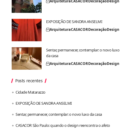
Arquitetura
CASACOR
Decoração
Design
EXPOSIÇÃO DE SANDRA ANSELMI
Arquitetura
CASACOR
Decoração
Design
Sentar, permanecer, contemplar: o novo luxo
da casa
Arquitetura
CASACOR
Decoração
Design
Posts recentes
Cidade Matarazzo
EXPOSIÇÃO DE SANDRA ANSELMI
Sentar, permanecer, contemplar: o novo luxo da casa
CASACOR São Paulo: quando o design reencontra o afeto