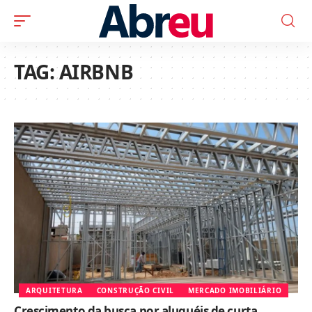
TAG:
AIRBNB
ARQUITETURA
CONSTRUÇÃO CIVIL
MERCADO IMOBILIÁRIO
Crescimento da busca por aluguéis de curta