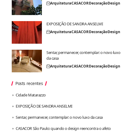
Arquitetura
CASACOR
Decoração
Design
EXPOSIÇÃO DE SANDRA ANSELMI
Arquitetura
CASACOR
Decoração
Design
Sentar, permanecer, contemplar: o novo luxo
da casa
Arquitetura
CASACOR
Decoração
Design
Posts recentes
Cidade Matarazzo
EXPOSIÇÃO DE SANDRA ANSELMI
Sentar, permanecer, contemplar: o novo luxo da casa
CASACOR São Paulo: quando o design reencontra o afeto