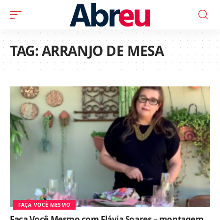
TAG:
ARRANJO DE MESA
FAÇA VOCÊ MESMO
Faça Você Mesmo com Flávia Soares – montagem