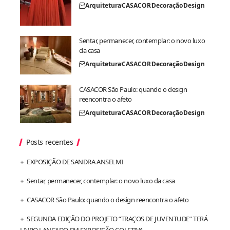
Arquitetura
CASACOR
Decoração
Design
Sentar, permanecer, contemplar: o novo luxo
da casa
Arquitetura
CASACOR
Decoração
Design
CASACOR São Paulo: quando o design
reencontra o afeto
Arquitetura
CASACOR
Decoração
Design
Posts recentes
EXPOSIÇÃO DE SANDRA ANSELMI
Sentar, permanecer, contemplar: o novo luxo da casa
CASACOR São Paulo: quando o design reencontra o afeto
SEGUNDA EDIÇÃO DO PROJETO “TRAÇOS DE JUVENTUDE” TERÁ
LIVRO LANÇADO EM EXPOSIÇÃO COLETIVA