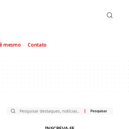
cê mesmo
Contato
INSCREVA-SE