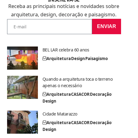
Receba as principais notícias e novidades sobre
arquitetura, design, decoração e paisagismo.
ENVIAR
BEL LAR celebra 60 anos
Arquitetura
Design
Paisagismo
Quando a arquitetura toca o terreno
apenas o necessário
Arquitetura
CASACOR
Decoração
Design
Cidade Matarazzo
Arquitetura
CASACOR
Decoração
Design