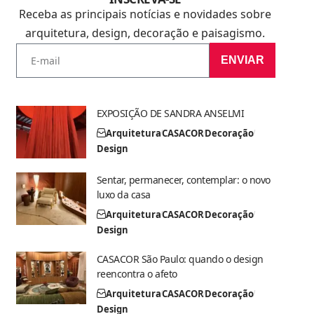
Receba as principais notícias e novidades sobre
arquitetura, design, decoração e paisagismo.
ENVIAR
EXPOSIÇÃO DE SANDRA ANSELMI
Arquitetura
CASACOR
Decoração
Design
Sentar, permanecer, contemplar: o novo
luxo da casa
Arquitetura
CASACOR
Decoração
Design
CASACOR São Paulo: quando o design
reencontra o afeto
Arquitetura
CASACOR
Decoração
Design