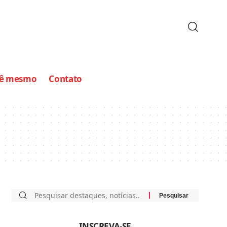
cê mesmo
Contato
INSCREVA-SE