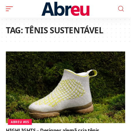
TAG:
TÊNIS SUSTENTÁVEL
ABREU #05
HIGHLIGHTS – Designer alemã cria tênis