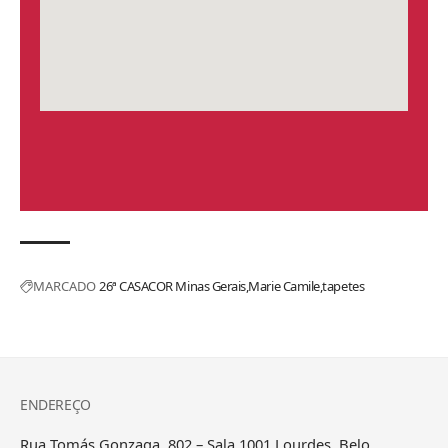
MARCADO
26ª CASACOR Minas Gerais
Marie Camile
tapetes
ENDEREÇO
Rua Tomás Gonzaga, 802 – Sala 1001 Lourdes, Belo