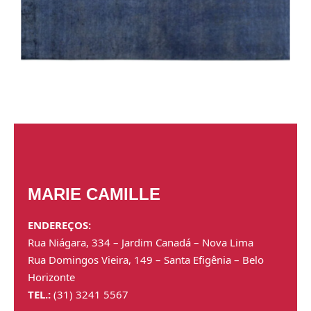
MARIE CAMILLE
ENDEREÇOS:
Rua Niágara, 334 – Jardim Canadá – Nova Lima
Rua Domingos Vieira, 149 – Santa Efigênia – Belo
Horizonte
TEL.:
(31) 3241 5567