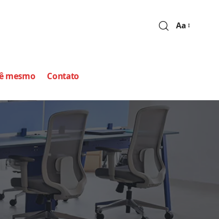
Aa
cê mesmo
Contato