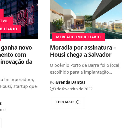
IVIL
BILIÁRIO
MERCADO IMOBILIÁRIO
a ganha novo
Moradia por assinatura –
ento com
Housi chega a Salvador
 inovação da
O boêmio Porto da Barra foi o local
escolhido para a implantação…
to Incorporadora,
Por
Brenda Dantas
Housi, startup que
3 de fevereiro de 2022
LEIA MAIS
s
2023