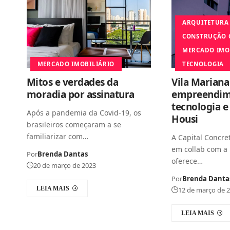
ARQUITETURA
CONSTRUÇÃO C
MERCADO IMO
MERCADO IMOBILIÁRIO
TECNOLOGIA
Mitos e verdades da
Vila Marian
moradia por assinatura
empreendim
tecnologia e
Após a pandemia da Covid-19, os
Housi
brasileiros começaram a se
familiarizar com…
A Capital Concre
em collab com a 
Por
Brenda Dantas
oferece…
20 de março de 2023
Por
Brenda Danta
LEIA MAIS
12 de março de 
LEIA MAIS