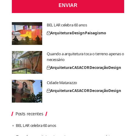
ENVIAR
BEL LAR celebra 60 anos
Arquitetura
Design
Paisagismo
Quando a arquitetura toca o terreno apenas o
necessário
Arquitetura
CASACOR
Decoração
Design
Cidade Matarazzo
Arquitetura
CASACOR
Decoração
Design
Posts recentes
BEL LAR celebra 60 anos