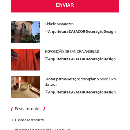
ENVIAR
Cidade Matarazzo
Arquitetura
CASACOR
Decoração
Design
EXPOSIÇÃO DE SANDRA ANSELMI
Arquitetura
CASACOR
Decoração
Design
Sentar, permanecer, contemplar: o novo luxo
da casa
Arquitetura
CASACOR
Decoração
Design
Posts recentes
Cidade Matarazzo