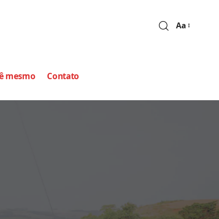
Aa
cê mesmo
Contato