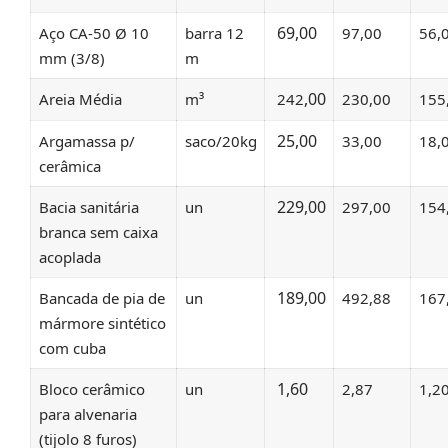
69,00
Aço CA-50 Ø 10
barra 12
97,00
56,
mm (3/8)
m
,00
Areia Média
m³
242
230,00
155
25,00
Argamassa p/
saco/20kg
33,00
18,
cerâmica
229,00
Bacia sanitária
un
297,00
154
branca sem caixa
acoplada
189,00
Bancada de pia de
un
492,88
167
mármore sintético
com cuba
1,60
Bloco cerâmico
un
2,87
1,2
para alvenaria
(tijolo 8 furos)