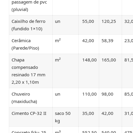
passagem de pvc
(pluvial)
Caixilho de ferro
un
55,00
120,25
32,
(fundido 1×10)
Cerâmica
m²
42,00
58,39
23,
(Parede/Piso)
Chapa
m²
148,00
165,00
81,
compensado
resinado 17 mm
2,20 x 1,10m
Chuveiro
un
110,00
98,00
85,
(maxiducha)
Cimento CP-32 II
saco 50
35,00
42,00
31,
kg
Concreto fck= 25
m³
552,50
540,00
475