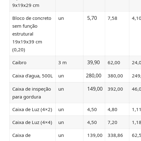
9x19x29 cm
5,70
Bloco de concreto
un
7,58
4,1
sem função
estrutural
19x19x39 cm
(0,20)
39,90
Caibro
3 m
62,00
24,
280,00
Caixa d’agua, 500L
un
380,00
249
149,00
Caixa de inspeção
un
392,00
46,
para gordura
Caixa de Luz (4×2)
un
4,50
4,80
1,1
Caixa de Luz (4×4)
un
4,50
7,20
1,1
Caixa de
un
139,00
338,86
62,