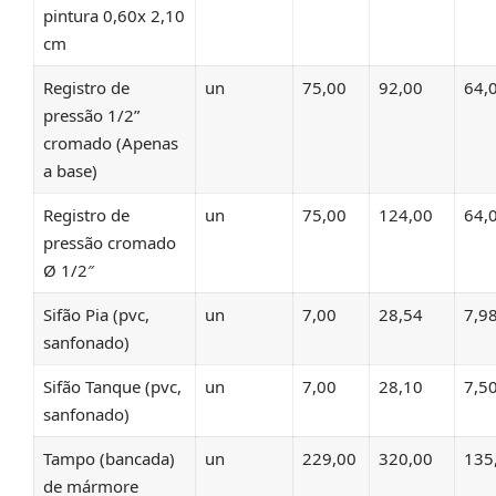
pintura 0,60x 2,10
cm
Registro de
un
75,00
92,00
64,
pressão 1/2”
cromado (Apenas
a base)
Registro de
un
75,00
124,00
64,
pressão cromado
Ø 1/2″
Sifão Pia (pvc,
un
7,00
28,54
7,9
sanfonado)
Sifão Tanque (pvc,
un
7,00
28,10
7,5
sanfonado)
Tampo (bancada)
un
229,00
320,00
135
de mármore