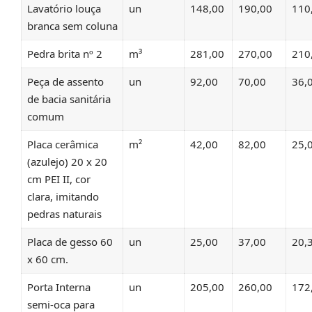
Lavatório louça
un
148,00
190,00
110
branca sem coluna
Pedra brita nº 2
m³
281,00
270,00
210
Peça de assento
un
92,00
70,00
36,
de bacia sanitária
comum
Placa cerâmica
m²
42,00
82,00
25,
(azulejo) 20 x 20
cm PEI II, cor
clara, imitando
pedras naturais
Placa de gesso 60
un
25,00
37,00
20,
x 60 cm.
Porta Interna
un
205,00
260,00
172
semi-oca para