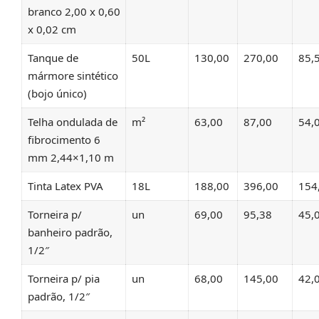
branco 2,00 x 0,60
x 0,02 cm
Tanque de
50L
130,00
270,00
85,
mármore sintético
(bojo único)
Telha ondulada de
m²
63,00
87,00
54,
fibrocimento 6
mm 2,44×1,10 m
Tinta Latex PVA
18L
188,00
396,00
154
Torneira p/
un
69,00
95,38
45,
banheiro padrão,
1/2″
Torneira p/ pia
un
68,00
145,00
42,
padrão, 1/2″