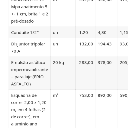
Mpa abatimento 5
+- 1 cm, brita 1 e 2
pré-dosado
Conduíte 1/2″
un
1,20
4,30
1,1
Disjuntor tripolar
un
132,00
194,43
93,
70 A
Emulsão asfáltica
20 kg
288,00
378,00
205
impermeabilizante
– para laje (FRIO
ASFALTO)
Esquadria de
m²
753,00
892,00
590
correr 2,00 x 1,20
m, em 4 folhas (2
de correr), em
alumínio ano