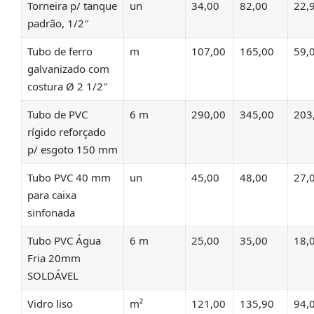
Torneira p/ tanque
un
34,00
82,00
22,
padrão, 1/2″
Tubo de ferro
m
107,00
165,00
59,
galvanizado com
costura Ø 2 1/2″
Tubo de PVC
6 m
290,00
345,00
203
rígido reforçado
p/ esgoto 150 mm
Tubo PVC 40 mm
un
45,00
48,00
27,
para caixa
sinfonada
Tubo PVC Água
6 m
25,00
35,00
18,
Fria 20mm
SOLDÁVEL
Vidro liso
m²
121,00
135,90
94,