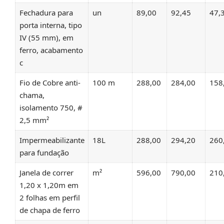
Fechadura para
un
89,00
92,45
47,
porta interna, tipo
IV (55 mm), em
ferro, acabamento
c
Fio de Cobre anti-
100 m
288,00
284,00
158
chama,
isolamento 750, #
2,5 mm²
Impermeabilizante
18L
288,00
294,20
260
para fundação
Janela de correr
m²
596,00
790,00
210
1,20 x 1,20m em
2 folhas em perfil
de chapa de ferro