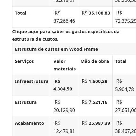
12.218,91
38.206,3
R$
R$
R$
Total
35.108,83
37.266,46
72.375,2
Clique aqui
para saber os gastos específicos da
estrutura de custos.
Estrutura de custos em Wood Frame
Serviços
Valor
Mão de obra
Total
materiais
R$
R$
Infraestrutura
R$
1.600,28
4.304,50
5.904,78
R$
R$ 7
R$
Estrutura
.521,16
20.129,90
27.651,0
R$
R$
R$
Acabamento
25.987,39
12.479,81
38.467,2