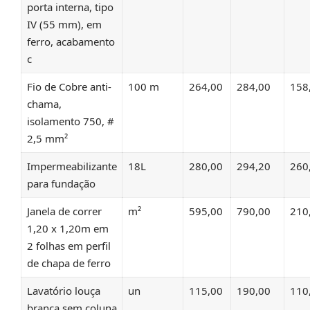
porta interna, tipo
IV (55 mm), em
ferro, acabamento
c
Fio de Cobre anti-
100 m
264,00
284,00
158
chama,
isolamento 750, #
2,5 mm²
Impermeabilizante
18L
280,00
294,20
260
para fundação
Janela de correr
m²
595,00
790,00
210
1,20 x 1,20m em
2 folhas em perfil
de chapa de ferro
Lavatório louça
un
115,00
190,00
110
branca sem coluna