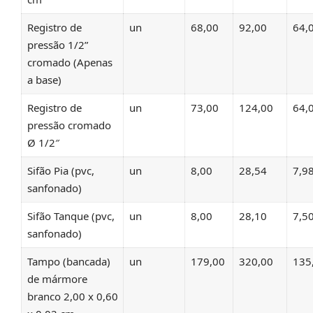
Registro de
un
68,00
92,00
64,
pressão 1/2”
cromado (Apenas
a base)
Registro de
un
73,00
124,00
64,
pressão cromado
Ø 1/2″
Sifão Pia (pvc,
un
8,00
28,54
7,9
sanfonado)
Sifão Tanque (pvc,
un
8,00
28,10
7,5
sanfonado)
Tampo (bancada)
un
179,00
320,00
135
de mármore
branco 2,00 x 0,60