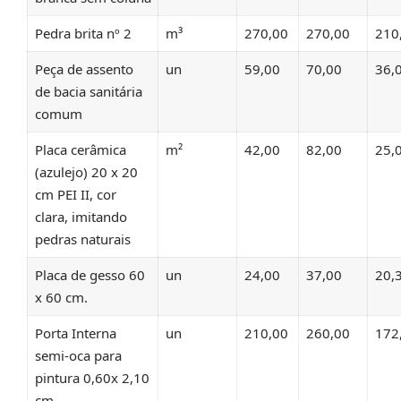
Pedra brita nº 2
m³
270,00
270,00
210
Peça de assento
un
59,00
70,00
36,
de bacia sanitária
comum
Placa cerâmica
m²
42,00
82,00
25,
(azulejo) 20 x 20
cm PEI II, cor
clara, imitando
pedras naturais
Placa de gesso 60
un
24,00
37,00
20,
x 60 cm.
Porta Interna
un
210,00
260,00
172
semi-oca para
pintura 0,60x 2,10
cm