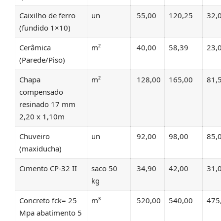
Caixilho de ferro
un
55,00
120,25
32,
(fundido 1×10)
Cerâmica
m²
40,00
58,39
23,
(Parede/Piso)
Chapa
m²
128,00
165,00
81,
compensado
resinado 17 mm
2,20 x 1,10m
Chuveiro
un
92,00
98,00
85,
(maxiducha)
Cimento CP-32 II
saco 50
34,90
42,00
31,
kg
Concreto fck= 25
m³
520,00
540,00
475
Mpa abatimento 5