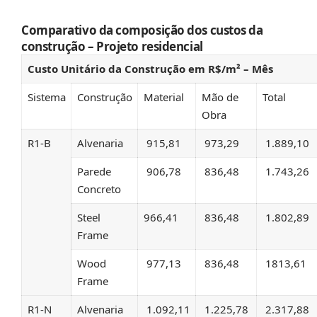
Comparativo da composição dos custos da
construção – Projeto residencial
Custo Unitário da Construção em R$/m² – Mês
Sistema
Construção
Material
Mão de
Total
Obra
R1-B
Alvenaria
915,81
973,29
1.889,10
Parede
906,78
836,48
1.743,26
Concreto
Steel
966,41
836,48
1.802,89
Frame
Wood
977,13
836,48
1813,61
Frame
R1-N
Alvenaria
1.092,11
1.225,78
2.317,88