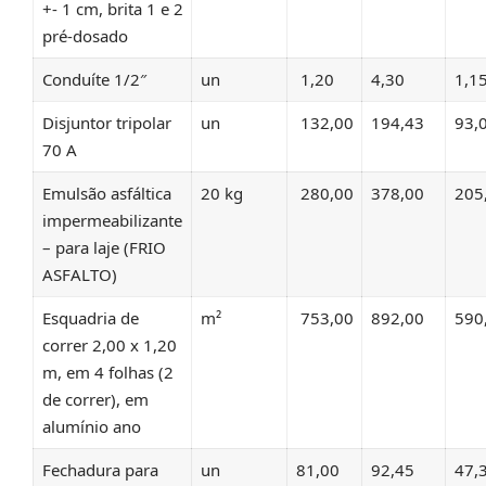
+- 1 cm, brita 1 e 2
pré-dosado
Conduíte 1/2″
un
1,20
4,30
1,1
Disjuntor tripolar
un
132,00
194,43
93,
70 A
Emulsão asfáltica
20 kg
280,00
378,00
205
impermeabilizante
– para laje (FRIO
ASFALTO)
Esquadria de
m²
753,00
892,00
590
correr 2,00 x 1,20
m, em 4 folhas (2
de correr), em
alumínio ano
Fechadura para
un
81,00
92,45
47,