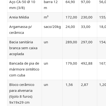
Aço CA-50 Ø 10
barra 12
64,90
97,00
56,
mm (3/8)
m
Areia Média
m³
172,00
230,00
155
Argamassa p/
saco/20kg
24,00
33,00
18,
cerâmica
Bacia sanitária
un
289,00
297,00
154
branca sem caixa
acoplada
Bancada de pia de
un
179,00
492,88
167
mármore sintético
com cuba
Bloco cerâmico
un
1,56
2,87
1,2
para alvenaria
(tijolo 8 furos)
9x19x29 cm