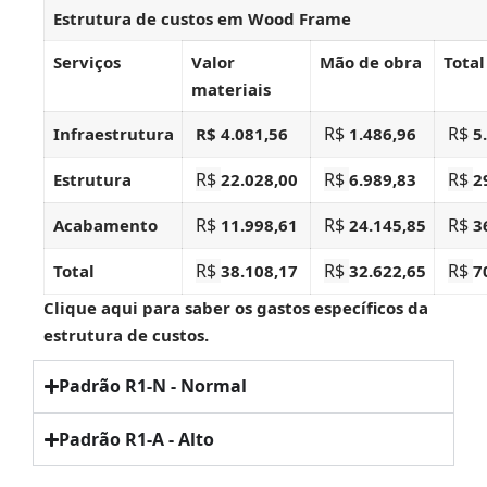
Estrutura de custos em Wood Frame
Serviços
Valor
Mão de obra
Total
materiais
R$
R$
Infraestrutura
R$ 4.081,56
1.486,96
5
R$
R$
R$
Estrutura
22.028,00
6.989,83
2
R$
R$
R$
Acabamento
11.998,61
24.145,85
3
R$
R$
R$
Total
38.108,17
32.622,65
7
Clique aqui
para saber os gastos específicos da
estrutura de custos.
Padrão R1-N - Normal
Padrão R1-A - Alto