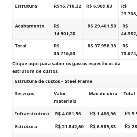
Estrutura
R$16.718,32
R$ 6.989,83
R$
23.708
Acabamento
R$
R$ 29.481,58
R$
14.901,20
44.382
Total
R$
R$ 37.958,38
R$
35.716,53
73.674
Clique aqui
para saber os gastos específicos da
estrutura de custos.
Estrutura de custos – Steel Frame
Serviços
Valor
Mão de obra
Total
materiais
R$
R$
Infraestrutura
R$ 4.081,56
1.486,96
5.
R$
R$
R$
Estrutura
21.842,60
6.989,83
28