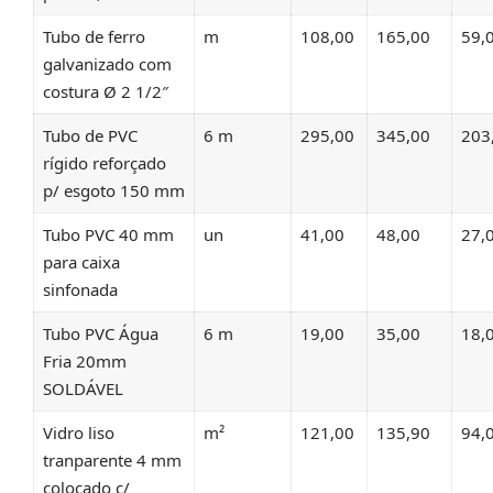
Tubo de ferro
m
108,00
165,00
59,
galvanizado com
costura Ø 2 1/2″
Tubo de PVC
6 m
295,00
345,00
203
rígido reforçado
p/ esgoto 150 mm
Tubo PVC 40 mm
un
41,00
48,00
27,
para caixa
sinfonada
Tubo PVC Água
6 m
19,00
35,00
18,
Fria 20mm
SOLDÁVEL
Vidro liso
m²
121,00
135,90
94,
tranparente 4 mm
colocado c/