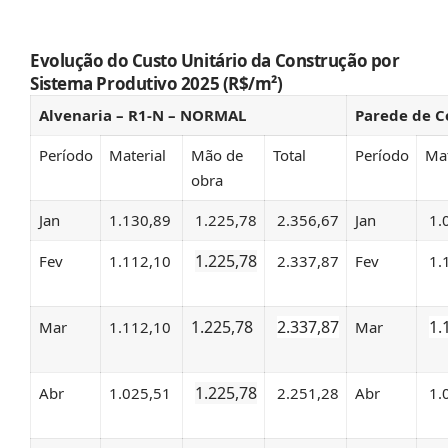
Evolução do Custo Unitário da Construção por
Sistema Produtivo 2025 (R$/m²)
Alvenaria – R1-N – NORMAL
Parede de C
Período
Material
Mão de
Total
Período
Mat
obra
Jan
1.130,89
1.225,78
2.356,67
Jan
1.
1.225,78
Fev
1.112,10
2.337,87
Fev
1.
1.225,78
2.337,87
1.
Mar
1.112,10
Mar
1.225,78
Abr
1.025,51
2.251,28
Abr
1.