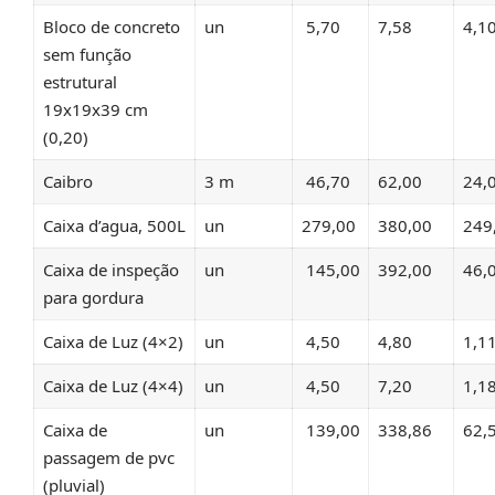
Bloco de concreto
un
5,70
7,58
4,1
sem função
estrutural
19x19x39 cm
(0,20)
Caibro
3 m
46,70
62,00
24,
Caixa d’agua, 500L
un
279,00
380,00
249
Caixa de inspeção
un
145,00
392,00
46,
para gordura
Caixa de Luz (4×2)
un
4,50
4,80
1,1
Caixa de Luz (4×4)
un
4,50
7,20
1,1
Caixa de
un
139,00
338,86
62,
passagem de pvc
(pluvial)