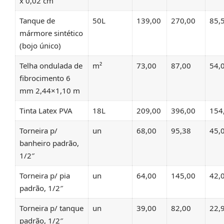
x 0,02 cm
Tanque de
50L
139,00
270,00
85,
mármore sintético
(bojo único)
Telha ondulada de
m²
73,00
87,00
54,
fibrocimento 6
mm 2,44×1,10 m
Tinta Latex PVA
18L
209,00
396,00
154
Torneira p/
un
68,00
95,38
45,
banheiro padrão,
1/2″
Torneira p/ pia
un
64,00
145,00
42,
padrão, 1/2″
Torneira p/ tanque
un
39,00
82,00
22,
padrão, 1/2″