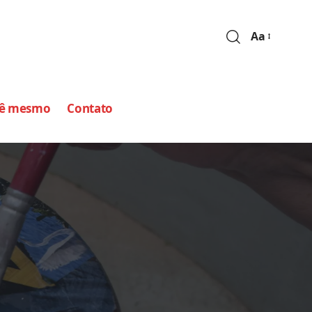
Aa
cê mesmo
Contato