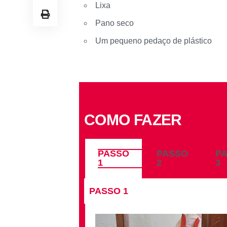
Lixa
Pano seco
Um pequeno pedaço de plástico
COMO FAZER
PASSO
PASSO
P
1
2
3
PASSO 1