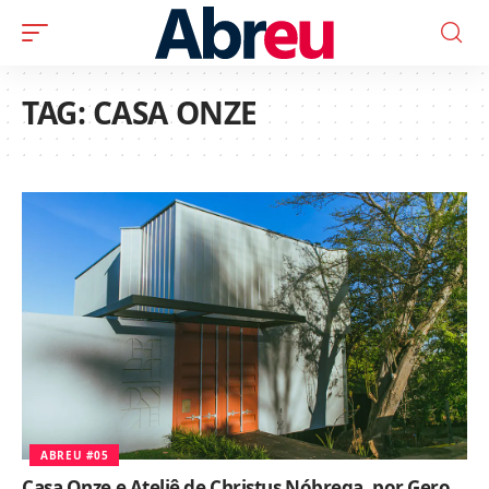
TAG:
CASA ONZE
ABREU #05
Casa Onze e Ateliê de Christus Nóbrega, por Gero