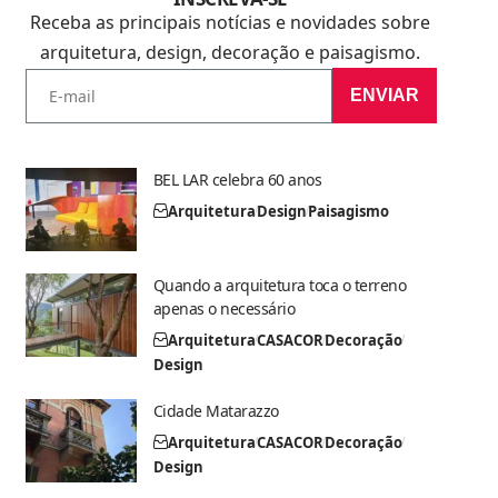
Receba as principais notícias e novidades sobre
arquitetura, design, decoração e paisagismo.
ENVIAR
BEL LAR celebra 60 anos
Arquitetura
Design
Paisagismo
Quando a arquitetura toca o terreno
apenas o necessário
Arquitetura
CASACOR
Decoração
Design
Cidade Matarazzo
Arquitetura
CASACOR
Decoração
Design