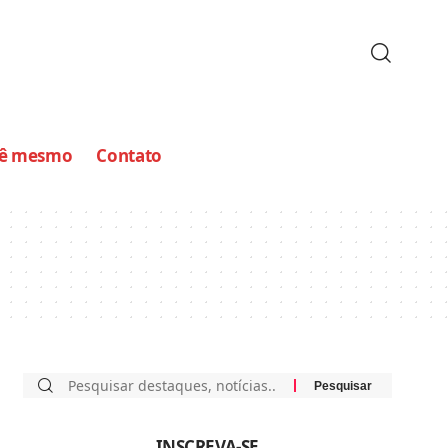
cê mesmo
Contato
INSCREVA-SE