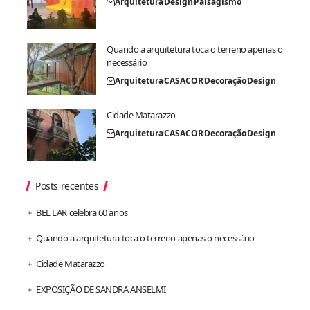
Arquitetura
Design
Paisagismo
Quando a arquitetura toca o terreno apenas o
necessário
Arquitetura
CASACOR
Decoração
Design
Cidade Matarazzo
Arquitetura
CASACOR
Decoração
Design
Posts recentes
BEL LAR celebra 60 anos
Quando a arquitetura toca o terreno apenas o necessário
Cidade Matarazzo
EXPOSIÇÃO DE SANDRA ANSELMI