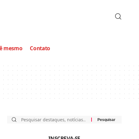
cê mesmo
Contato
INSCREVA-SE