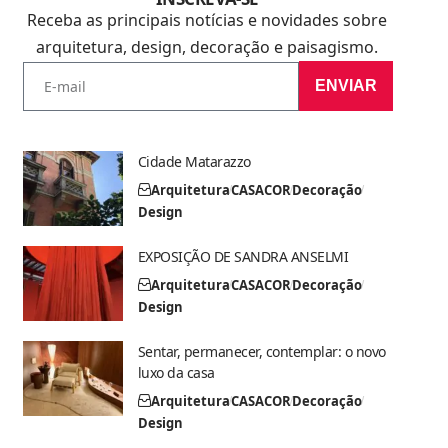
Receba as principais notícias e novidades sobre
arquitetura, design, decoração e paisagismo.
ENVIAR
Cidade Matarazzo
Arquitetura
CASACOR
Decoração
Design
EXPOSIÇÃO DE SANDRA ANSELMI
Arquitetura
CASACOR
Decoração
Design
Sentar, permanecer, contemplar: o novo
luxo da casa
Arquitetura
CASACOR
Decoração
Design