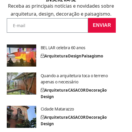
Receba as principais notícias e novidades sobre
arquitetura, design, decoração e paisagismo.
ENVIAR
BEL LAR celebra 60 anos
Arquitetura
Design
Paisagismo
Quando a arquitetura toca o terreno
apenas o necessário
Arquitetura
CASACOR
Decoração
Design
Cidade Matarazzo
Arquitetura
CASACOR
Decoração
Design