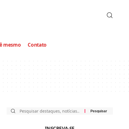
cê mesmo
Contato
INSCREVA-SE