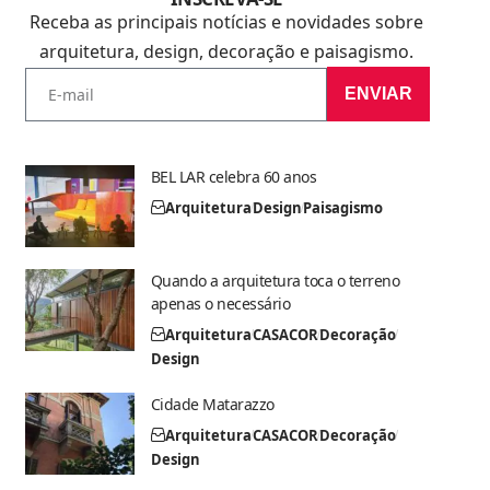
Receba as principais notícias e novidades sobre
arquitetura, design, decoração e paisagismo.
ENVIAR
BEL LAR celebra 60 anos
Arquitetura
Design
Paisagismo
Quando a arquitetura toca o terreno
apenas o necessário
Arquitetura
CASACOR
Decoração
Design
Cidade Matarazzo
Arquitetura
CASACOR
Decoração
Design