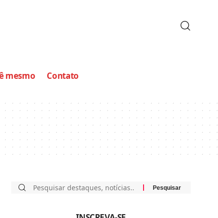
cê mesmo
Contato
INSCREVA-SE