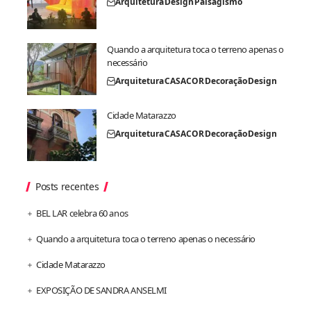
Arquitetura
Design
Paisagismo
Quando a arquitetura toca o terreno apenas o
necessário
Arquitetura
CASACOR
Decoração
Design
Cidade Matarazzo
Arquitetura
CASACOR
Decoração
Design
Posts recentes
BEL LAR celebra 60 anos
Quando a arquitetura toca o terreno apenas o necessário
Cidade Matarazzo
EXPOSIÇÃO DE SANDRA ANSELMI