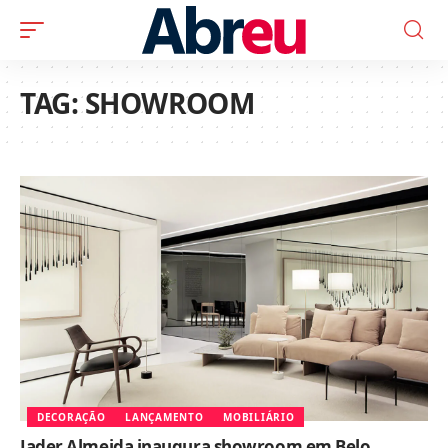
TAG:
SHOWROOM
DECORAÇÃO
LANÇAMENTO
MOBILIÁRIO
Jader Almeida inaugura showroom em Belo