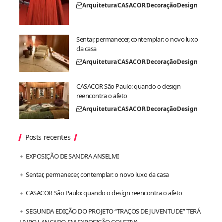
Arquitetura
CASACOR
Decoração
Design
Sentar, permanecer, contemplar: o novo luxo
da casa
Arquitetura
CASACOR
Decoração
Design
CASACOR São Paulo: quando o design
reencontra o afeto
Arquitetura
CASACOR
Decoração
Design
Posts recentes
EXPOSIÇÃO DE SANDRA ANSELMI
Sentar, permanecer, contemplar: o novo luxo da casa
CASACOR São Paulo: quando o design reencontra o afeto
SEGUNDA EDIÇÃO DO PROJETO “TRAÇOS DE JUVENTUDE” TERÁ
LIVRO LANÇADO EM EXPOSIÇÃO COLETIVA