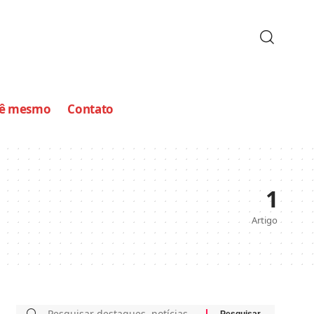
cê mesmo
Contato
1
Artigo