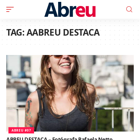
TAG:
AABREU DESTACA
ABREU #07
ABREU DESTACA – Fotógrafa Rafaela Netto