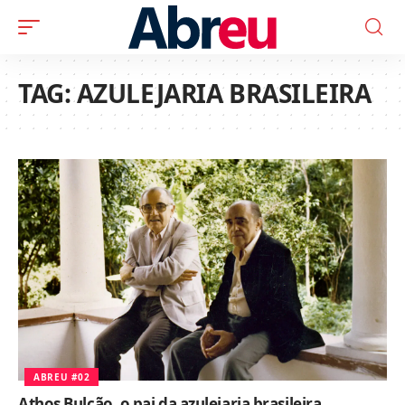
TAG:
AZULEJARIA BRASILEIRA
ABREU #02
Athos Bulcão, o pai da azulejaria brasileira