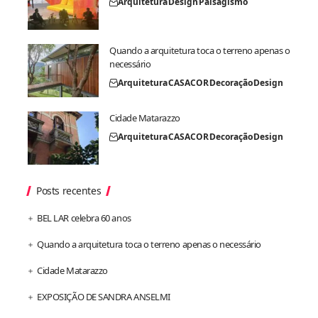
Arquitetura
Design
Paisagismo
Quando a arquitetura toca o terreno apenas o
necessário
Arquitetura
CASACOR
Decoração
Design
Cidade Matarazzo
Arquitetura
CASACOR
Decoração
Design
Posts recentes
BEL LAR celebra 60 anos
Quando a arquitetura toca o terreno apenas o necessário
Cidade Matarazzo
EXPOSIÇÃO DE SANDRA ANSELMI