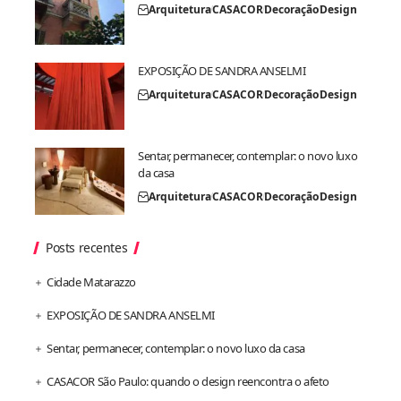
Arquitetura
CASACOR
Decoração
Design
EXPOSIÇÃO DE SANDRA ANSELMI
Arquitetura
CASACOR
Decoração
Design
Sentar, permanecer, contemplar: o novo luxo
da casa
Arquitetura
CASACOR
Decoração
Design
Posts recentes
Cidade Matarazzo
EXPOSIÇÃO DE SANDRA ANSELMI
Sentar, permanecer, contemplar: o novo luxo da casa
CASACOR São Paulo: quando o design reencontra o afeto