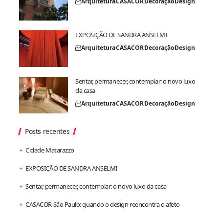
Arquitetura
CASACOR
Decoração
Design
EXPOSIÇÃO DE SANDRA ANSELMI
Arquitetura
CASACOR
Decoração
Design
Sentar, permanecer, contemplar: o novo luxo
da casa
Arquitetura
CASACOR
Decoração
Design
Posts recentes
Cidade Matarazzo
EXPOSIÇÃO DE SANDRA ANSELMI
Sentar, permanecer, contemplar: o novo luxo da casa
CASACOR São Paulo: quando o design reencontra o afeto