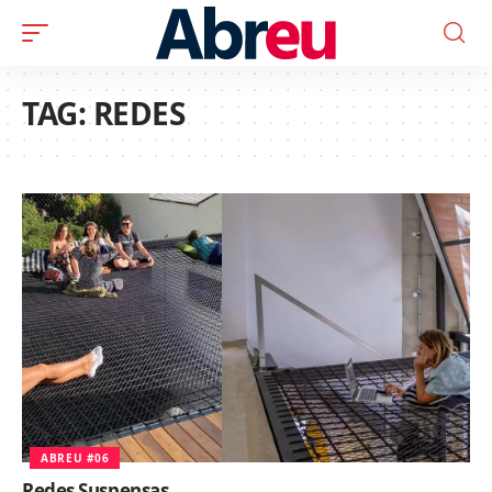
TAG:
REDES
ABREU #06
Redes Suspensas