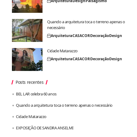
Arquitetura
Design
Paisagismo
Quando a arquitetura toca o terreno apenas o
necessário
Arquitetura
CASACOR
Decoração
Design
Cidade Matarazzo
Arquitetura
CASACOR
Decoração
Design
Posts recentes
BEL LAR celebra 60 anos
Quando a arquitetura toca o terreno apenas o necessário
Cidade Matarazzo
EXPOSIÇÃO DE SANDRA ANSELMI