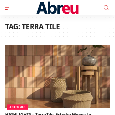
TAG:
TERRA TILE
ABREU #03
HIGHLIGHTS – TerraTile, Estúdio Mineral e