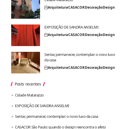
Arquitetura
CASACOR
Decoração
Design
EXPOSIÇÃO DE SANDRA ANSELMI
Arquitetura
CASACOR
Decoração
Design
Sentar, permanecer, contemplar: o novo luxo
da casa
Arquitetura
CASACOR
Decoração
Design
Posts recentes
Cidade Matarazzo
EXPOSIÇÃO DE SANDRA ANSELMI
Sentar, permanecer, contemplar: o novo luxo da casa
CASACOR São Paulo: quando o design reencontra o afeto