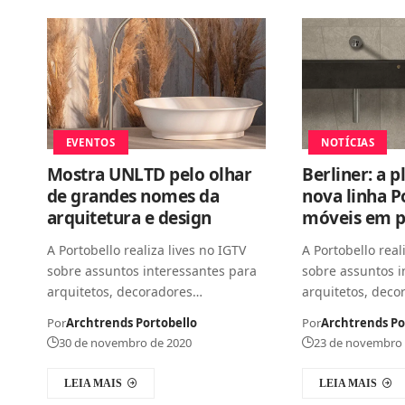
EVENTOS
NOTÍCIAS
Mostra UNLTD pelo olhar
Berliner: a p
de grandes nomes da
nova linha P
arquitetura e design
móveis em p
A Portobello realiza lives no IGTV
A Portobello real
sobre assuntos interessantes para
sobre assuntos i
arquitetos, decoradores…
arquitetos, dec
Por
Archtrends Portobello
Por
Archtrends Po
30 de novembro de 2020
23 de novembro 
LEIA MAIS
LEIA MAIS