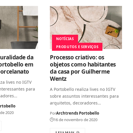
NOTÍCIAS
PRODUTOS E SERVIÇOS
luralidade da
Processo criativo: os
ortobello em
objetos como habitantes
orcelanato
da casa por Guilherme
Wentz
iza lives no IGTV
nteressantes para
A Portobello realiza lives no IGTV
oradores…
sobre assuntos interessantes para
arquitetos, decoradores…
rtobello
de 2020
Por
Archtrends Portobello
16 de novembro de 2020