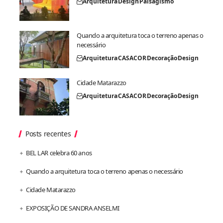
Arquitetura
Design
Paisagismo
Quando a arquitetura toca o terreno apenas o
necessário
Arquitetura
CASACOR
Decoração
Design
Cidade Matarazzo
Arquitetura
CASACOR
Decoração
Design
Posts recentes
BEL LAR celebra 60 anos
Quando a arquitetura toca o terreno apenas o necessário
Cidade Matarazzo
EXPOSIÇÃO DE SANDRA ANSELMI