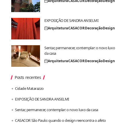
Arquitetura
CASACOR
Decoração
Design
EXPOSIÇÃO DE SANDRA ANSELMI
Arquitetura
CASACOR
Decoração
Design
Sentar, permanecer, contemplar: o novo luxo
da casa
Arquitetura
CASACOR
Decoração
Design
Posts recentes
Cidade Matarazzo
EXPOSIÇÃO DE SANDRA ANSELMI
Sentar, permanecer, contemplar: o novo luxo da casa
CASACOR São Paulo: quando o design reencontra o afeto