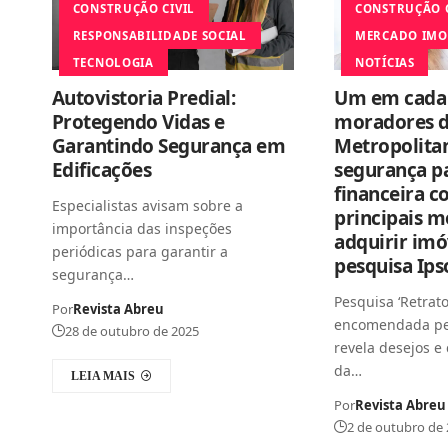
CONSTRUÇÃO CIVIL
CONSTRUÇÃO C
RESPONSABILIDADE SOCIAL
MERCADO IMO
TECNOLOGIA
NOTÍCIAS
Autovistoria Predial:
Um em cada 
Protegendo Vidas e
moradores d
Garantindo Segurança em
Metropolitan
Edificações
segurança p
financeira 
Especialistas avisam sobre a
principais m
importância das inspeções
adquirir imó
periódicas para garantir a
pesquisa Ips
segurança…
Pesquisa ‘Retrat
Por
Revista Abreu
encomendada pe
28 de outubro de 2025
revela desejos 
da…
LEIA MAIS
Por
Revista Abreu
2 de outubro de