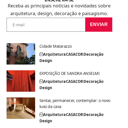
Receba as principais notícias e novidades sobre
arquitetura, design, decoração e paisagismo.
ENVIAR
Cidade Matarazzo
Arquitetura
CASACOR
Decoração
Design
EXPOSIÇÃO DE SANDRA ANSELMI
Arquitetura
CASACOR
Decoração
Design
Sentar, permanecer, contemplar: o novo
luxo da casa
Arquitetura
CASACOR
Decoração
Design