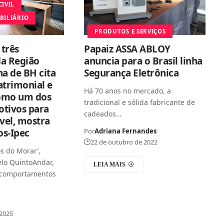
IVIL
BILIÁRIO
PRODUTOS E SERVIÇOS
três
Papaiz ASSA ABLOY
a Região
anuncia para o Brasil linha
a de BH cita
Segurança Eletrônica
atrimonial e
Há 70 anos no mercado, a
como um dos
tradicional e sólida fabricante de
otivos para
cadeados…
vel, mostra
os-Ipec
Por
Adriana Fernandes
22 de outubro de 2022
os do Morar’,
lo QuintoAndar,
LEIA MAIS
e comportamentos
 2025