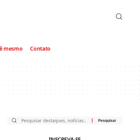
cê mesmo
Contato
INSCREVA-SE