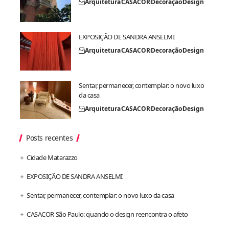
Arquitetura
CASACOR
Decoração
Design
EXPOSIÇÃO DE SANDRA ANSELMI
Arquitetura
CASACOR
Decoração
Design
Sentar, permanecer, contemplar: o novo luxo
da casa
Arquitetura
CASACOR
Decoração
Design
Posts recentes
Cidade Matarazzo
EXPOSIÇÃO DE SANDRA ANSELMI
Sentar, permanecer, contemplar: o novo luxo da casa
CASACOR São Paulo: quando o design reencontra o afeto