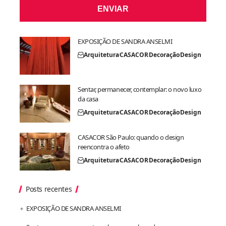
ENVIAR
EXPOSIÇÃO DE SANDRA ANSELMI
Arquitetura
CASACOR
Decoração
Design
Sentar, permanecer, contemplar: o novo luxo
da casa
Arquitetura
CASACOR
Decoração
Design
CASACOR São Paulo: quando o design
reencontra o afeto
Arquitetura
CASACOR
Decoração
Design
Posts recentes
EXPOSIÇÃO DE SANDRA ANSELMI