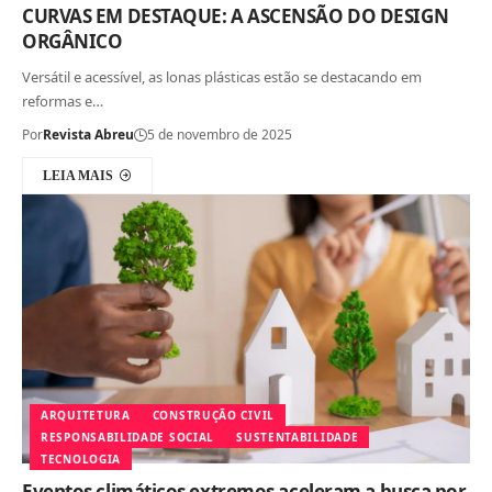
CURVAS EM DESTAQUE: A ASCENSÃO DO DESIGN
ORGÂNICO
Versátil e acessível, as lonas plásticas estão se destacando em
reformas e…
Por
Revista Abreu
5 de novembro de 2025
LEIA MAIS
ARQUITETURA
CONSTRUÇÃO CIVIL
RESPONSABILIDADE SOCIAL
SUSTENTABILIDADE
TECNOLOGIA
Eventos climáticos extremos aceleram a busca por