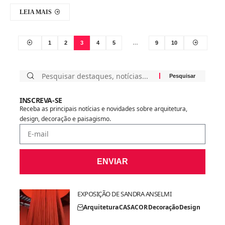
LEIA MAIS
1
2
3
4
5
…
9
10
INSCREVA-SE
Receba as principais notícias e novidades sobre arquitetura,
design, decoração e paisagismo.
ENVIAR
EXPOSIÇÃO DE SANDRA ANSELMI
Arquitetura
CASACOR
Decoração
Design